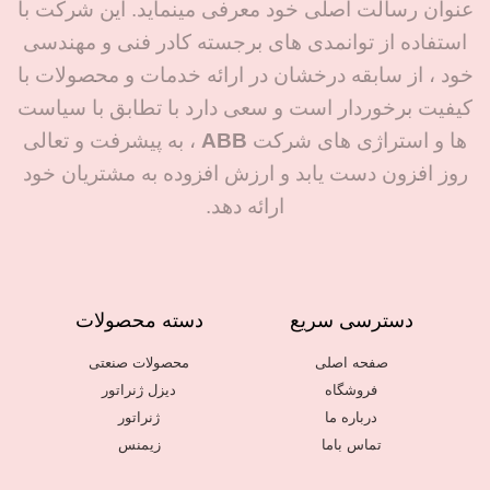
عنوان رسالت اصلی خود معرفی مینماید. این شرکت با
به‌صورت دقیق و مهندسی
رسمی زیمنس و نمایندگی
استفاده از توانمدی های برجسته کادر فنی و مهندسی
تأمین می‌کند. کلیه محصولات
دبی و آلمان، تضمین اصالت
ارائه‌شده با مشخصات فنی
خود ، از سابقه درخشان در ارائه خدمات و محصولات با
و تامین سریع را ارائه
شفاف، اصالت برند و قابلیت
کیفیت برخوردار است و سعی دارد با تطابق با سیاست
می‌دهد.
رهگیری تأمین می‌شوند تا
ها و استراژی های شرکت
ABB
، به پیشرفت و تعالی
ریسک انتخاب در پروژه‌های
روز افزون دست یابد و ارزش افزوده به مشتریان خود
حساس به حداقل برسد.
ارائه دهد.
دسترسی سریع
دسته محصولات
صفحه اصلی
محصولات صنعتی
فروشگاه
دیزل ژنراتور
درباره ما
ژنراتور
تماس باما
زیمنس