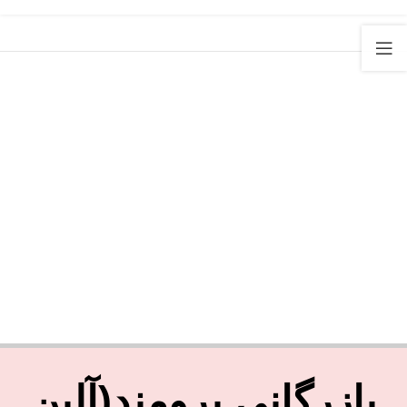
بازرگانی برومند(آلین