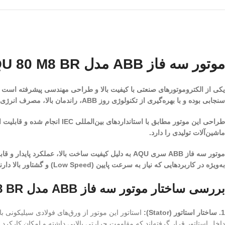
موتور سه فاز ABB مدل AQU 80 M8 BR
یکی از الکتروموتورهای صنعتی با کیفیت بالا و طراحی مهندسی پیشرفته است ک
سنجابی بوده و با بهره‌گیری از تکنولوژی روز ABB، راندمان بالا، مصرف انرژی بهینه و طول عمر فوق‌العاده‌ای را ارائه می‌دهد.
طراحی این موتور مطابق با است
ماشین‌آلات تولیدی را دارد.
موتور سه فاز ABB سری AQU به دلیل کیفیت ساخت بالا، 
به‌ویژه در کاربردهایی که نیاز به سرعت پایین (Low Speed) و گشتاور بالا دارند، عملکردی بسیار ایده‌آل ارائه می‌دهد.
بررسی ساختار موتور سه فاز ABB مدل AQU 80 M8 BR
1. ساختار استاتور (Stator):
داخل استاتور قرار گرفته‌اند که مقاومت حرارتی بالایی داشته و امکان کارکر