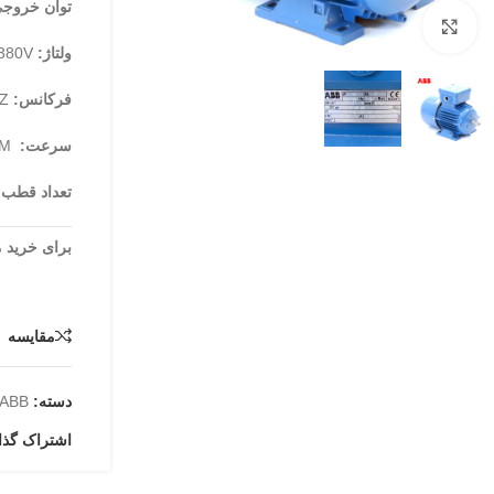
توان خروجی
برای بزرگنمایی کلیک کنید
ولتاژ:
220/380V
فرکانس:
50HZ
سرعت:
700RPM
تعداد قطب:
برای خرید مطم
مقايسه
دسته:
ABB
اشتراک گذا