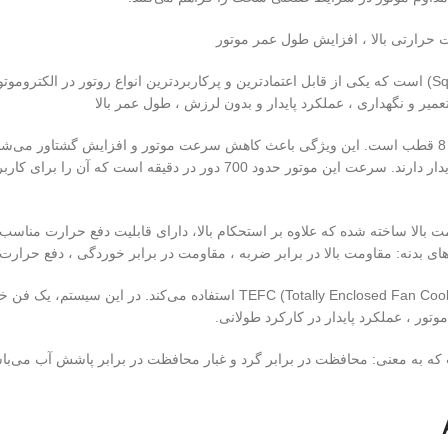
 حرارتی بالا ، افزایش طول عمر موتور
روتور این موتور از نوع قفس سنجابی (Squirrel Cage) است که یکی از قابل اعتمادترین و پرکاربردترین ا
عمیر و نگهداری ، عملکرد پایدار و بدون لرزش ، طول عمر بالا
می‌شوند که نیاز به: سرعت پایین ، کنترل بهتر ، حرکت گشتاور بالا و عملکرد پایدار دارند. 
قاومت بالا ساخته شده که علاوه بر استحکام بالا، دارای قابلیت دفع حرارت من
دنه: مقاومت بالا در برابر ضربه ، مقاومت در برابر خوردگی ، دفع حرارت 
این موتور از سیستم خنک‌کاری TEFC (Totally Enclosed Fan Cooled) اس
ور ، عملکرد پایدار در کارکرد طولانی.
ارای درجه حفاظت IP55 است که به معنی: محافظت در برابر گرد و غبار محافظت در برابر پاشش