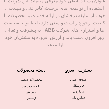
عنوان رسالت اصلی خود معرفی مینماید. این شرکت با
رانش طولانی‌مدت: کمتر از
⋅ ورودی‌ها: ۴-۲۰ میلی‌آمپر و وضعیت
استفاده از توانمدی های برجسته کادر فنی و مهندسی
0.1 کلوین در ساعت
⋅ پشتیبانی از ارتباطات دیجیتال و شبکه
خود ، از سابقه درخشان در ارائه خدمات و محصولات با
صنعتی
محدوده دمای عملیاتی: 50-
کیفیت برخوردار است و سعی دارد با تطابق با سیاست
ایمنی و تأییدیه‌ها
تا 150 درجه سانتی‌گراد
ها و استراژی های شرکت
ABB
، به پیشرفت و تعالی
⋅ ATEX، IECEx، cCSAus،
اتصال فرآیند: اتصالات
روز افزون دست یابد و ارزش افزوده به مشتریان خود
INMETRO، NEPSI و دیگر
بهداشتی (Sanitary
استانداردهای بین‌المللی
ارائه دهد.
Process Connection)
⋅ ایمنی عملکردی مطابق IEC 61508 و
IEC 61511
⋅ نشان CE و EAC
برای اطلاع از قیمت محصول
با کارشناسان ما در تماس
دسترسی سریع
دسته محصولات
باشید.
صفحه اصلی
محصولات صنعتی
فروشگاه
دیزل ژنراتور
درباره ما
ژنراتور
تماس باما
زیمنس