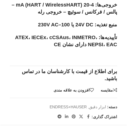
خروجی‌ها: 4-20 mA (HART / WirelessHART) –
پالس / فرکانس / سوئیچ – خروجی رله
منبع تغذیه: 24V DC یا 100–230V AC
تأییدیه‌ها: ATEX، IECEx، cCSAus، INMETRO،
NEPSI، EAC دارای نشان CE
برای اطلاع از قیمت با کارشناسان ما در تماس
باشید.
مقايسه
افزودن به علاقه مندی
دسته:
ابزار دقیق
,
ENDRESS+HAUSER
اشتراک گذاری: