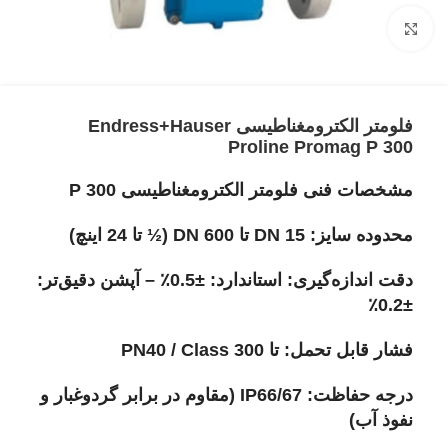
برای بزرگنمایی کلیک کنید
فلومتر الکترومغناطیسی Endress+Hauser
Proline Promag P 300
مشخصات فنی فلومتر الکترومغناطیسی P 300
محدوده سایز: DN 15 تا DN 600 (½ تا 24 اینچ)
دقت اندازه‌گیری: استاندارد: ±0.5٪ – آپشن دقیق‌تر:
±0.2٪
فشار قابل تحمل: تا PN40 / Class 300
درجه حفاظت: IP66/67 (مقاوم در برابر گردوغبار و
نفوذ آب)