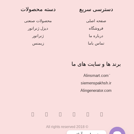
دسترسی سریع
دسته محصولات
برای اطلاع از قیمت با
کارشناسان ما در تماس
صفحه اصلی
محصولات صنعتی
باشید.
فروشگاه
دیزل ژنراتور
درباره ما
ژنراتور
تماس باما
زیمنس
برند ها و سایت های ما
siemenspakhsh.ir
Alingenerator.com
© 2018 All rights reserved