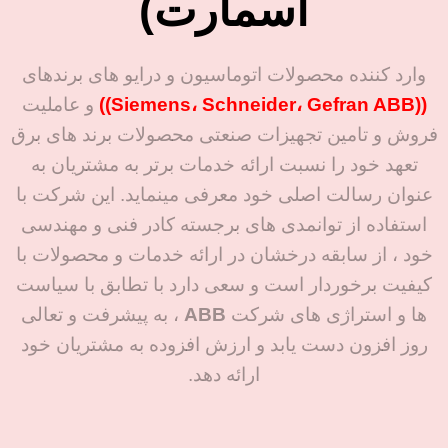
اسمارت)
⋅ محدوده قطر اسمی: ½ تا ۲۴ اینچ
فشار قابل تحمل: تا PN40 /
Class 300
⋅ محدوده دمایی سیال: -40 تا +180
درجه سانتیگراد بسته به آستر
وارد کننده محصولات اتوماسیون و درایو های برندهای
درجه حفاظت: IP66/67
⋅ فشار فرآیند: PN 40، کلاس 300
((Siemens، Schneider، Gefran ABB))
و عاملیت
(مقاوم در برابر گردوغبار و
خروجی‌ها و ورودی‌ها
نفوذ آب)
فروش و تامین تجهیزات صنعتی محصولات برند های برق
⋅ خروجی‌ها: ۴-۲۰ میلی‌آمپر HART،
تعهد خود را نسبت ارائه خدمات برتر به مشتریان به
خروجی‌ها: 4-20 mA (HART
WirelessHART، پالس/سوئیچ و رله
/ WirelessHART) - پالس /
عنوان رسالت اصلی خود معرفی مینماید. این شرکت با
⋅ ورودی‌ها: ۴-۲۰ میلی‌آمپر و وضعیت
فرکانس / سوئیچ - خروجی
استفاده از توانمدی های برجسته کادر فنی و مهندسی
رله
⋅ پشتیبانی از ارتباطات دیجیتال و شبکه
خود ، از سابقه درخشان در ارائه خدمات و محصولات با
صنعتی
منبع تغذیه: 24V DC یا 100–
کیفیت برخوردار است و سعی دارد با تطابق با سیاست
ایمنی و تأییدیه‌ها
230V AC
ها و استراژی های شرکت
ABB
، به پیشرفت و تعالی
⋅ ATEX، IECEx، cCSAus،
تأییدیه‌ها: ATEX، IECEx،
روز افزون دست یابد و ارزش افزوده به مشتریان خود
INMETRO، NEPSI و دیگر
cCSAus، INMETRO،
استانداردهای بین‌المللی
ارائه دهد.
NEPSI، EAC دارای نشان
⋅ ایمنی عملکردی مطابق IEC 61508 و
CE
IEC 61511
⋅ نشان CE و EAC