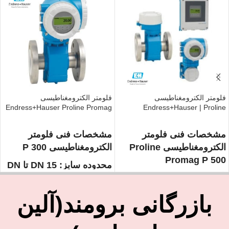
فلومتر الکترومغناطیسی
فلومتر الکترومغناطیسی
Endress+Hauser Proline Promag
Endress+Hauser | Proline
P 300
Promag P 500
مشخصات فنی فلومتر
مشخصات فنی فلومتر
الکترومغناطیسی Proline
الکترومغناطیسی P 300
Promag P 500
محدوده سایز: DN 15 تا DN
مواد و محدوده‌ها
600 (½ تا 24 اینچ)
دقت اندازه‌گیری: استاندارد:
⋅ آستر: PFA یا PTFE
بازرگانی برومند(آلین
±0.5٪ - آپشن دقیق‌تر:
⋅ الکترودها: 316L، C22، تانتالوم،
±0.2٪
پلاتین، تیتانیوم، دوپلکس