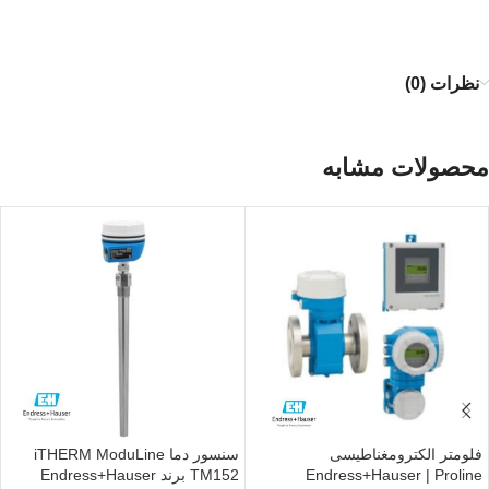
نظرات (0)
محصولات مشابه
فلومتر الکترومغناطیسی
سنسور دما iTHERM ModuLine
Endress+Hauser | Proline
TM152 برند Endress+Hauser