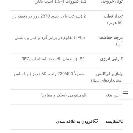
توان خروجی
1.1 کیلووات (~1.5 اسب بخار)
تعداد قطب
2 (سرعت بالا، حدود 2870 دور در دقیقه در
50 هرتز)
درجه حفاظت
IP55 (مقاوم در برابر گرد و غبار و پاشش
آب)
کارایی انرژی
IE2 (راندمان بالا طبق استاندارد IEC)
ولتاژ و فرکانس
معمولاً 230/400 ولت، 50 هرتز (بر اساس
استانداردهای IEC)
جنس بدنه
آلومینیومی (سبک و مقاوم)
مقايسه
افزودن به علاقه مندی