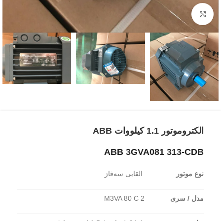
برای بزرگنمایی کلیک کنید
الکتروموتور 1.1 کیلووات ABB
ABB 3GVA081 313-CDB
نوع موتور
القایی سه‌فاز
مدل / سری
M3VA 80 C 2