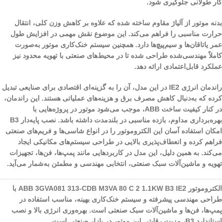
کار طولانی جلوگیری شود.
بدنه موتور از آلیاژ مقاوم ساخته شده که علاوه بر کاهش وزن کلی، انتقال
حرارت مناسبی را فراهم می‌کند. این موضوع نقش مهمی در افزایش طول
عمر یاتاقان‌ها و سیم‌پیچ‌ها دارد. همچنین سیستم خنک‌کاری موتور به‌صورت
کاملاً مهندسی‌شده طراحی شده تا در محیط‌های صنعتی با تهویه محدود نیز
عملکرد قابل‌اعتمادی ارائه دهد.
راندمان انرژی IE2 در این مدل، آن را به گزینه‌ای اقتصادی برای صنایعی تبدیل
کرده که به‌دنبال کاهش مصرف برق و هزینه‌های عملیاتی هستند. این راندمان،
در کنار کیفیت ساخت ABB، موجب می‌شود موتور در پروژه‌هایی با
بهره‌برداری مداوم، بازده مناسبی در بلندمدت داشته باشد. نصب پایه‌دار B3
امکان استفاده آسان این الکتروموتور را در انواع شاسی‌ها و فریم‌های صنعتی
فراهم کرده و انعطاف‌پذیری بالایی در طراحی سیستم‌های مکانیکی ایجاد
می‌کند. به همین دلیل، این مدل در کاربردهایی مانند پمپ‌ها، فن‌ها، تجهیزات
تهویه و ماشین‌آلات سبک صنعتی، انتخابی مهندسی و مطمئن به‌شمار می‌آید.
الکتروموتور ABB 3GVA081 313-CDB M3VA 80 C 2 1.1KW B3 IE2 با
طراحی مهندسی پیشرفته و سیستم خنک‌کاری بهینه، مناسب استفاده در
پمپ‌ها، فن‌ها و ماشین‌آلات سبک صنعتی است. بهره‌وری انرژی بالا و نصب
استاندارد B3، مزیت رقابتی این موتور در بازار صنعتی است.