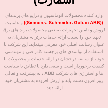
بارهای صنعتی سنگین و پیوسته)
درجه حفاظت
IP55 (مقاوم در
برابر گرد و غبار و پاشش آب)
تعداد قطب
4
وارد کننده محصولات اتوماسیون و درایو های برندهای
کارایی انرژی
IE2 (راندمان بالا
سرعت نامی
1500 rpm
((Siemens، Schneider، Gefran ABB))
و عاملیت
طبق استاندارد IEC)
ولتاژ کاری
380–690 V
فروش و تامین تجهیزات صنعتی محصولات برند های برق
ولتاژ و فرکانس
معمولاً 230/400
تعهد خود را نسبت ارائه خدمات برتر به مشتریان به
راندمان
IE2
ولت، 50 هرتز (بر اساس استانداردهای
IEC)
عنوان رسالت اصلی خود معرفی مینماید. این شرکت با
کلاس عایق
F
استفاده از توانمدی های برجسته کادر فنی و مهندسی
جنس بدنه
آلومینیومی
کلاس حفاظت
IP55
(سبک و مقاوم)
خود ، از سابقه درخشان در ارائه خدمات و محصولات با
خنک‌کاری
IC411
کیفیت برخوردار است و سعی دارد با تطابق با سیاست
ها و استراژی های شرکت
ABB
، به پیشرفت و تعالی
نوع نصب
IM B3 (نصب
استاندارد روی شاسی)
روز افزون دست یابد و ارزش افزوده به مشتریان خود
ارائه دهد.
جهت استعلام قیمت و ثبت
سفارش، با بازرگانی برومند
در ارتباط باشید.