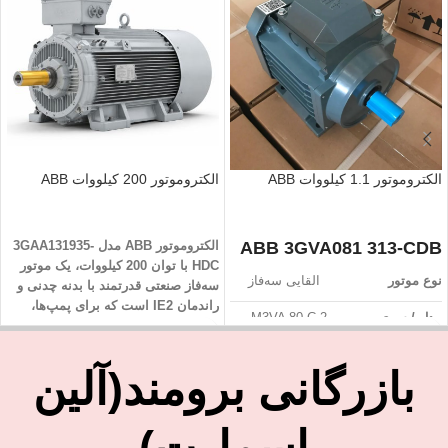
الکتروموتور 1.1 کیلووات ABB
الکتروموتور 200 کیلووات ABB
ABB 3GVA081 313-CDB
الکتروموتور ABB مدل 3GAA131935-
HDC با توان 200 کیلووات، یک موتور
نوع موتور
القایی سه‌فاز
سه‌فاز صنعتی قدرتمند با بدنه چدنی و
راندمان IE2 است که برای پمپ‌ها،
مدل / سری
M3VA 80 C 2
فن‌ها و خطوط تولید سنگین طراحی
شده و عملکردی پایدار در کارکرد دائم
توان خروجی
1.1 کیلووات
ارائه می‌دهد.
بازرگانی برومند(آلین
(~1.5 اسب بخار)
مشخات فنی:
تعداد قطب
2 (سرعت بالا،
اسمارت)
حدود 2870 دور در دقیقه در 50 هرتز)
توان نامی
200 kW (مناسب