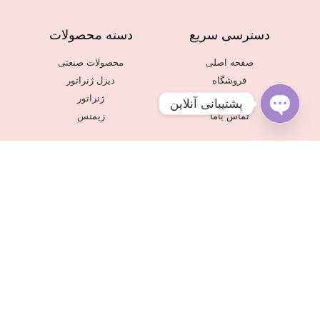
دسترسی سریع
دسته محصولات
صفحه اصلی
محصولات صنعتی
فروشگاه
دیزل ژنراتور
درباره ما
ژنراتور
پشتیبانی آنلاین
تماس باما
زیمنس
Open
chaty
برند ها و سایت های ما
siemenspakhsh.ir
Alingenerator.com
© 2018 All rights reserved