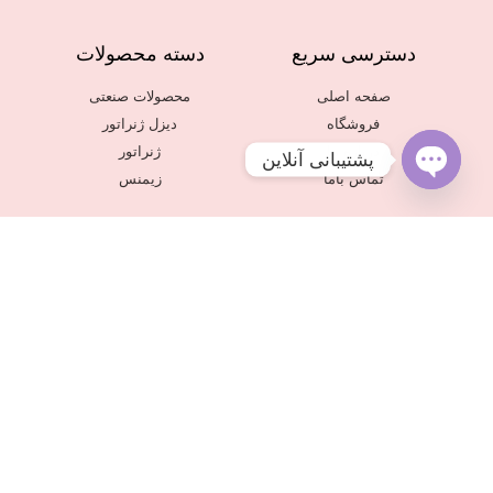
دسترسی سریع
دسته محصولات
صفحه اصلی
محصولات صنعتی
فروشگاه
دیزل ژنراتور
درباره ما
ژنراتور
پشتیبانی آنلاین
تماس باما
زیمنس
Open
chaty
برند ها و سایت های ما
siemenspakhsh.ir
Alingenerator.com
© 2018 All rights reserved