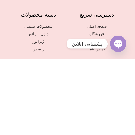
دسترسی سریع
دسته محصولات
صفحه اصلی
محصولات صنعتی
فروشگاه
دیزل ژنراتور
درباره ما
ژنراتور
پشتیبانی آنلاین
تماس باما
زیمنس
Open
chaty
برند ها و سایت های ما
siemenspakhsh.ir
Alingenerator.com
© 2018 All rights reserved