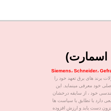
ن اسمارت)
((Siemens، Schneider، Gefr
ت برند های برق تعهد خود را
صلی خود معرفی مینماید. این
هندسی خود ، از سابقه درخشان
ی دارد با تطابق با سیاست ها
فزون دست یابد و ارزش افزوده